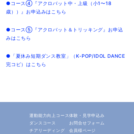
●コース④『アクロバット中・上級（小1〜18
歳））』お申込みはこちら
●コース⑤『アクロバット＆トリッキング』お申込
みはこちら
●「夏休み短期ダンス教室」（K-POP/IDOL DANCE
完コピ）はこちら
運動能力向上コース
体験・見学申込み
ダンスコース
お問合せフォーム
チアリーディング
会員様ページ